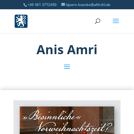
+49 361 3772450
bjoern.hoecke@afd-thl.de
Anis Amri