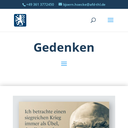
+49 361 3772450
bjoern.hoecke@afd-thl.de
Gedenken