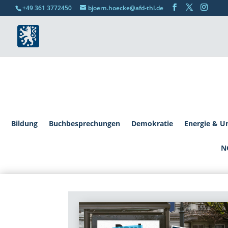
+49 361 3772450
bjoern.hoecke@afd-thl.de
Bildung
Buchbesprechungen
Demokratie
Energie & U
N