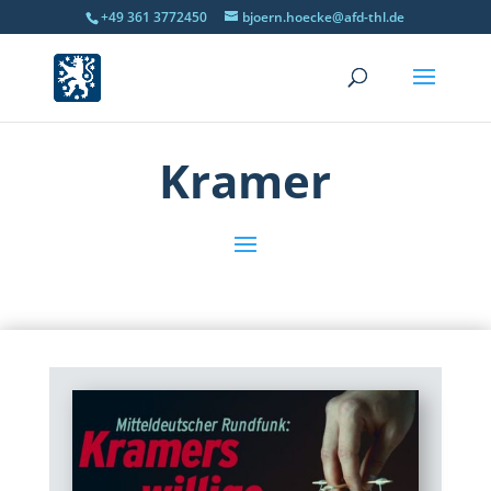
+49 361 3772450
bjoern.hoecke@afd-thl.de
Kramer