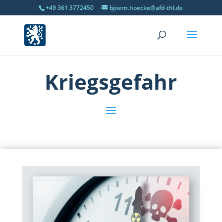
+49 361 3772450
bjoern.hoecke@afd-thl.de
Kriegsgefahr