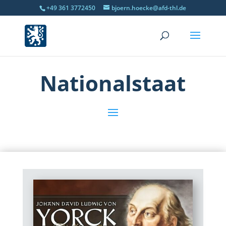
+49 361 3772450
bjoern.hoecke@afd-thl.de
Nationalstaat