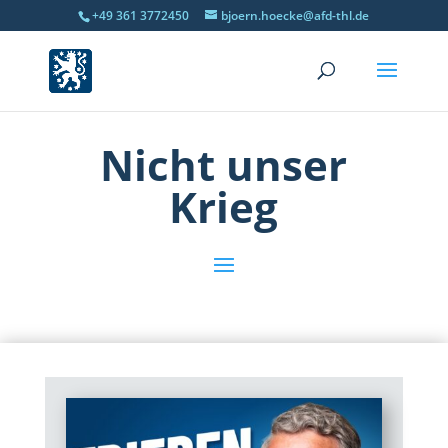
+49 361 3772450
bjoern.hoecke@afd-thl.de
Nicht unser
Krieg