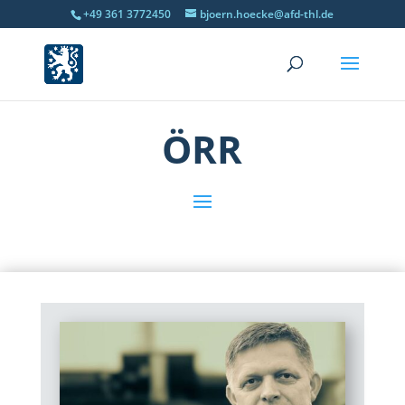
+49 361 3772450
bjoern.hoecke@afd-thl.de
ÖRR