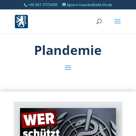
+49 361 3772450
bjoern.hoecke@afd-thl.de
Plandemie