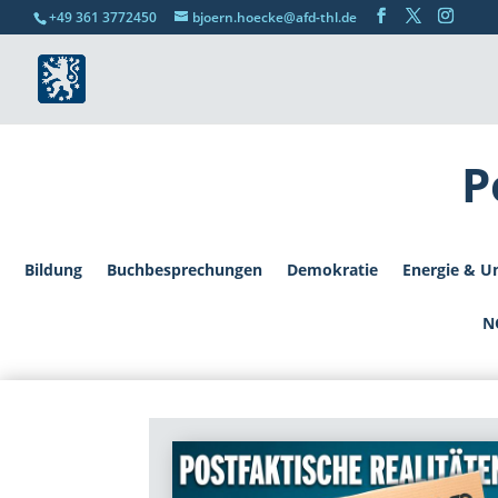
+49 361 3772450
bjoern.hoecke@afd-thl.de
P
Bildung
Buchbesprechungen
Demokratie
Energie & U
N