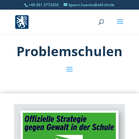
+49 361 3772450
bjoern.hoecke@afd-thl.de
Problemschulen