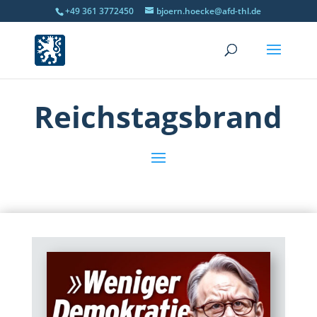
+49 361 3772450
bjoern.hoecke@afd-thl.de
Reichstagsbrand