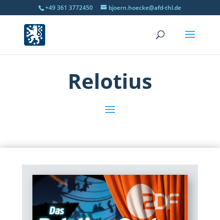
+49 361 3772450
bjoern.hoecke@afd-thl.de
Relotius