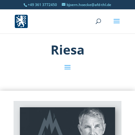
+49 361 3772450
bjoern.hoecke@afd-thl.de
Riesa