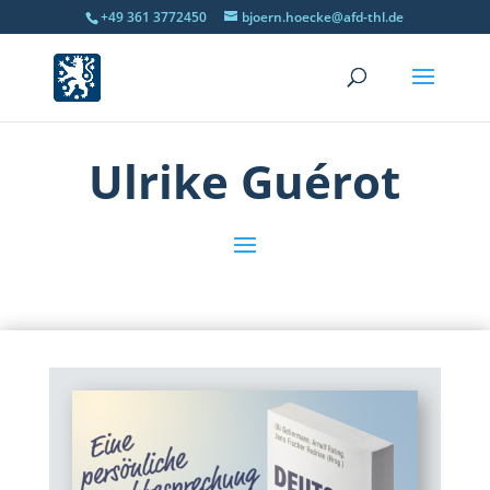
+49 361 3772450
bjoern.hoecke@afd-thl.de
Ulrike Guérot