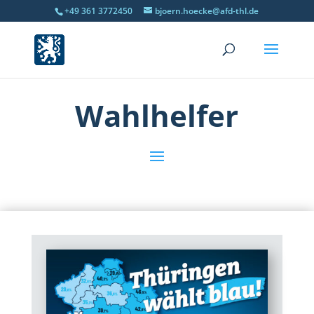
+49 361 3772450
bjoern.hoecke@afd-thl.de
Wahlhelfer