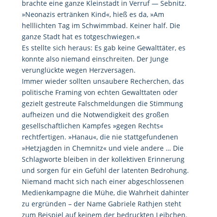
brachte eine ganze Kleinstadt in Verruf — Sebnitz.
»Neonazis ertränken Kind«, hieß es da, »Am
helllichten Tag im Schwimmbad. Keiner half. Die
ganze Stadt hat es totgeschwiegen.«
Es stellte sich heraus: Es gab keine Gewalttäter, es
konnte also niemand einschreiten. Der Junge
verunglückte wegen Herzversagen.
Immer wieder sollten unsaubere Recherchen, das
politische Framing von echten Gewalttaten oder
gezielt gestreute Falschmeldungen die Stimmung
aufheizen und die Notwendigkeit des großen
gesellschaftlichen Kampfes »gegen Rechts«
rechtfertigen. »Hanau«, die nie stattgefundenen
»Hetzjagden in Chemnitz« und viele andere … Die
Schlagworte bleiben in der kollektiven Erinnerung
und sorgen für ein Gefühl der latenten Bedrohung.
Niemand macht sich nach einer abgeschlossenen
Medienkampagne die Mühe, die Wahrheit dahinter
zu ergründen – der Name Gabriele Rathjen steht
zum Beispiel auf keinem der bedruckten Leibchen.