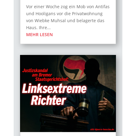
Vor einer Woche zog ein Mob von Antifas
und Hooligans vor die Privatwohnung
von Wiebke Muhsal und belagerte das
Haus. Ihre...
MEHR LESEN