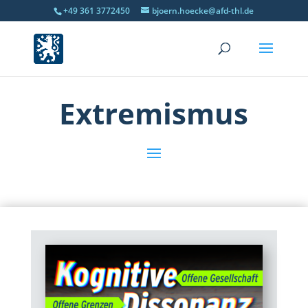
+49 361 3772450
bjoern.hoecke@afd-thl.de
Extremismus