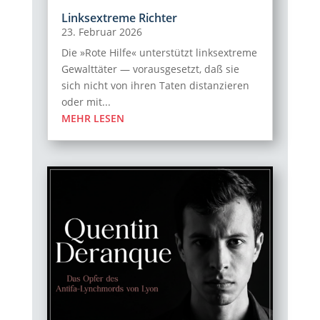
Linksextreme Richter
23. Februar 2026
Die »Rote Hilfe« unterstützt linksextreme
Gewalttäter — vorausgesetzt, daß sie
sich nicht von ihren Taten distanzieren
oder mit...
MEHR LESEN