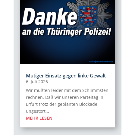
Mutiger Einsatz gegen linke Gewalt
6. Juli 2026
Wir mußten leider mit dem Schlimmsten
rechnen. Daß wir unseren Parteitag in
Erfurt trotz der geplanten Blockade
ungestört...
MEHR LESEN