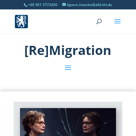
+49 361 3772450
bjoern.hoecke@afd-thl.de
[Re]Migration