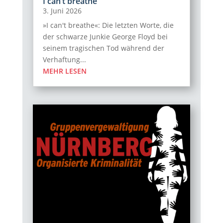
I can’t breathe
3. Juni 2026
»I can't breathe«: Die letzten Worte, die
der schwarze Junkie George Floyd bei
seinem tragischen Tod während der
Verhaftung...
MEHR LESEN