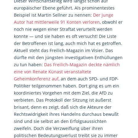
Dieser Wirtschaftskrieg wird längst schon auf
europäischer Ebene geführt. Als prominentestes
Beispiel ist Martin Sellner zu nennen:
Der junge
Autor hat mittlerweile 91 Konten verloren
, obwohl er
noch nie wegen einer Straftat verurteilt werden
konnte — und sie haben es oft versucht! Die Liste
der Betroffenen ist lang, auch mich hat es getroffen.
Aktuell steht das Freilich-Magazin im Visier. Das
dürfte mit den jüngsten investigativen Enthüllungen
zu tun haben:
Das Freilich-Magazin deckte nämlich
eine von Renate Künast veranstaltete
Geheimkonferenz auf
, an dem auch SPD- und FDP-
Politiker teilgenommen haben. Dort ging es um ein
koordiniertes Vorgehen mit dem Ziel, die AfD zu
verbieten. Das Protokoll der Sitzung ist äußerst
brisant, denn es zeigt, daß sich die Akteure der
Rechtswidrigkeit ihres Handelns durchaus bewußt
sind und sie selbst an den Erfolgsaussichten
zweifeln. Doch die Verzweiflung über ihren
politischen Bedeutungsverlust treibt sie zu immer