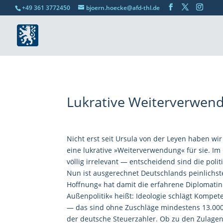
+49 361 3772450
bjoern.hoecke@afd-thl.de
Lukrative Weiterverwe
Nicht erst seit Ursula von der Leyen haben wir
eine lukrative »Weiterverwendung« für sie. Im G
völlig irrelevant — entscheidend sind die poli
Nun ist ausgerechnet Deutschlands peinlichs
Hoffnung« hat damit die erfahrene Diplomati
Außenpolitik« heißt: Ideologie schlägt Kompe
— das sind ohne Zuschläge mindestens 13.000
der deutsche Steuerzahler. Ob zu den Zulagen a