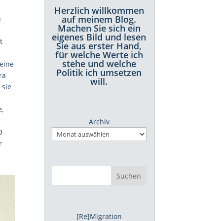
Herzlich willkommen
auf meinem Blog.
n
Machen Sie sich ein
eigenes Bild und lesen
t
Sie aus erster Hand,
für welche Werte ich
stehe und welche
seine
Politik ich umsetzen
ra
will.
 sie
e,
Archiv
O
r
Suchen
[Re]Migration