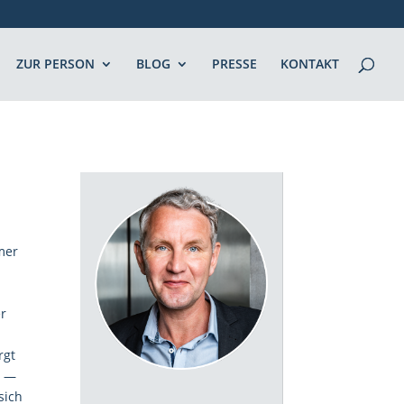
ZUR PERSON
BLOG
PRESSE
KONTAKT
mmer
er
rgt
n —
sich