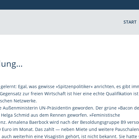
START
ndung…
 gelernt: Egal, was gewisse »Spitzenpolitiker« anrichten, es gibt i
egensatz zur freien Wirtschaft ist hier eine echte Qualifikation ist
tischen Netzwerke.
te Außenministerin UN-Präsidentin geworden. Der grüne »Bacon d
n Helga Schmid aus dem Rennen geworfen. »Feministische
tenz. Annalena Baerbock wird nach der Besoldungsgruppe B9 verso
 Euro im Monat. Das zahlt — neben Miete und weitere Pauschale
uch weiterhin eine Visagistin gehört, ist nicht bekannt. Sie hatte 