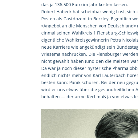
das ja 136.500 Euro im Jahr kosten lassen.
Robert Habeck hat scheinbar wenig Lust, sic
Posten als Gastdozent in Berkley. Eigentlich 
»Angebot an die Menschen von Deutschland« n
einmal seinen Wahlkreis 1 Flensburg-Schleswig
eigentliche Wahlkreisgewinnerin Petra Nicolai
neue Karriere wie angekündigt sein Bundesta
Vriesema nachrücken. Die Flensburger werden
nicht gewählt haben (und den die meisten wah
Da war ja noch dieser hysterische Pharmalobbyi
endlich nichts mehr von Karl Lauterbach hören
besten kann: Panik schüren. Bei der neu ge
wird er uns etwas über die gesundheitlichen
behalten — der arme Kerl muß ja von etwas l