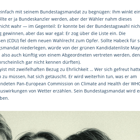
h einfach mit seinem Bundestagsmandat zu begnügen: Ihm winkt ei
wollte er ja Bundeskanzler werden, aber der Wähler nahm dieses
icht wahr — im Gegenteil: Er konnte bei der Bundestagswahl nich
 gewinnen, aber das war egal: Er zog über die Liste ein. Die
sen (CDU) fiel dem neuen Wahlrecht zum Opfer. Sollte Habeck für 
gsmandat niederlegen, würde von der grünen Kandidatenliste May
 also auch künftig von einem Abgeordneten vertreten werden, den
rscheinlich gar nicht kennen dürften).
st mit zweifelhaften Bezug zu Ehrlichkeit … Wer sich gefreut hatt
 zu müssen, hat sich getäuscht. Er wird weiterhin tun, was er am
gründeten Pan-European Commission on Climate and Health der WH
 Auswirkungen von Wetter erzählen. Sein Bundestagsmandat wird e
eben.