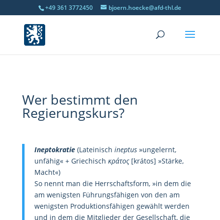
+49 361 3772450
bjoern.hoecke@afd-thl.de
Wer bestimmt den
Regierungskurs?
Ineptokratie
(Lateinisch
ineptus
»ungelernt,
unfähig« + Griechisch
κράτος
[krátos] »Stärke,
Macht«)
So nennt man die Herrschaftsform, »in dem die
am wenigsten Führungsfähigen von den am
wenigsten Produktionsfähigen gewählt werden
und in dem die Mitglieder der Gesellschaft, die