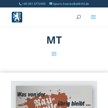
+49 361 3772450
bjoern.hoecke@afd-thl.de
MT