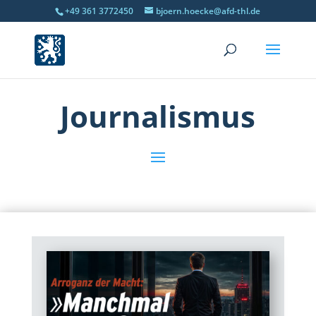
+49 361 3772450
bjoern.hoecke@afd-thl.de
Journalismus