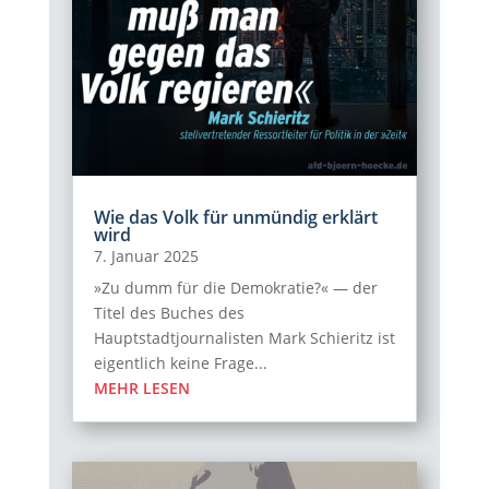
Wie das Volk für unmündig erklärt
wird
7. Januar 2025
»Zu dumm für die Demokratie?« — der
Titel des Buches des
Hauptstadtjournalisten Mark Schieritz ist
eigentlich keine Frage...
MEHR LESEN