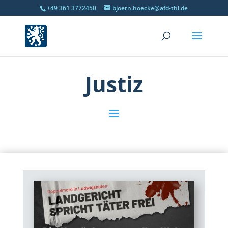
+49 361 3772450
bjoern.hoecke@afd-thl.de
Justiz