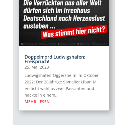
Doppelmord Ludwigshafen:
Freispruch!
25. Mai 2023
Ludwigshafen-Oggersheim im Oktober
2022: Der 26jährige Somalier Liban M.
ersticht wahllos zwei Passanten und
hackte in einem...
MEHR LESEN