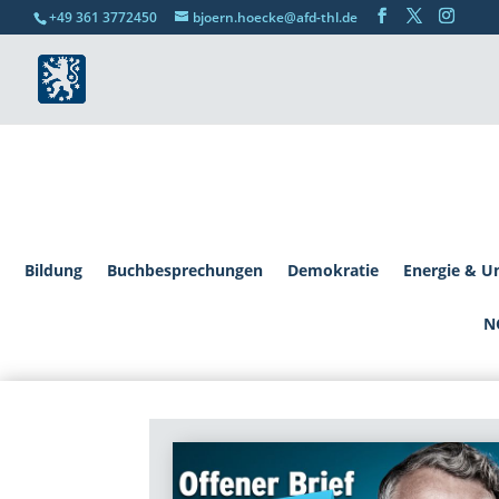
+49 361 3772450
bjoern.hoecke@afd-thl.de
Bildung
Buchbesprechungen
Demokratie
Energie & U
N