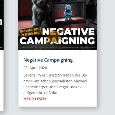
Negative Campaigning
25. April 2024
Bereits im Fall Bystron haben die US-
amerikanischen Journalisten Michael
Shellenberger und Gregor Baszak
aufgedeckt, daß die...
MEHR LESEN