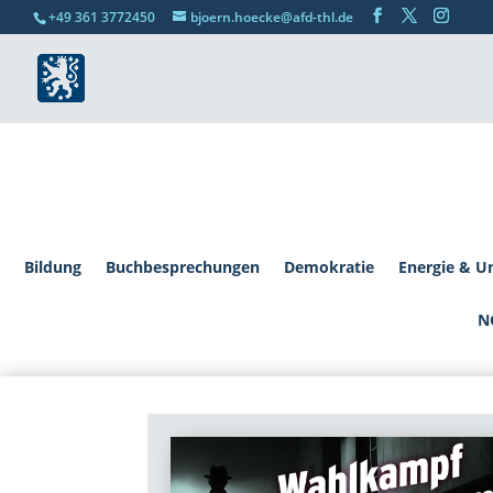
+49 361 3772450
bjoern.hoecke@afd-thl.de
Bildung
Buchbesprechungen
Demokratie
Energie & U
N