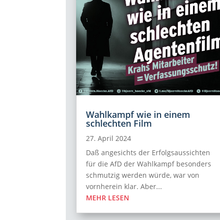
Wahlkampf wie in einem
schlechten Film
27. April 2024
Daß angesichts der Erfolgsaussichten
für die AfD der Wahlkampf besonders
schmutzig werden würde, war von
vornherein klar. Aber...
MEHR LESEN