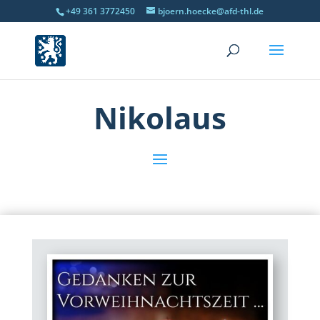
+49 361 3772450
bjoern.hoecke@afd-thl.de
Nikolaus