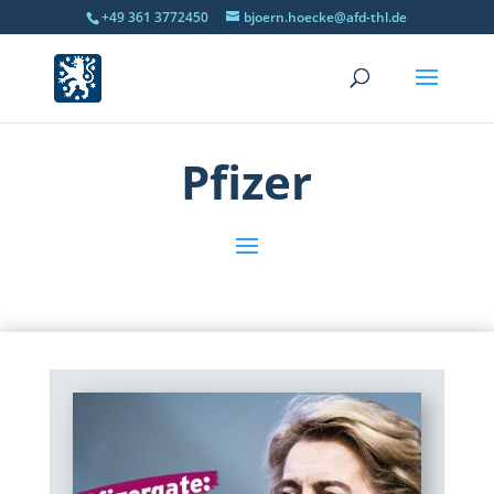
+49 361 3772450
bjoern.hoecke@afd-thl.de
Pfizer