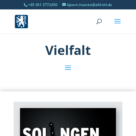
+49 361 3772450
bjoern.hoecke@afd-thl.de
Vielfalt