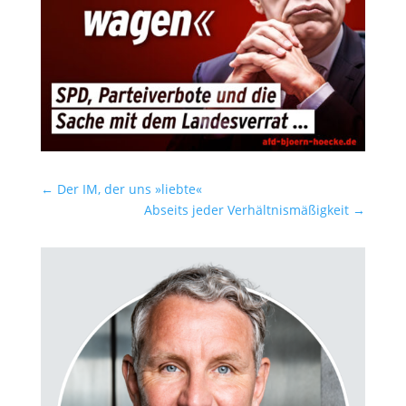
←
Der IM, der uns »liebte«
Abseits jeder Verhältnismäßigkeit
→