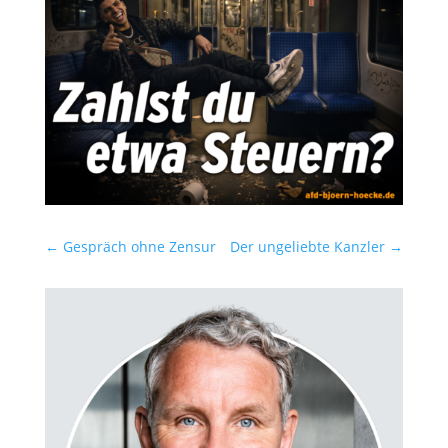
←
Gespräch ohne Zensur
Der ungeliebte Kanzler
→