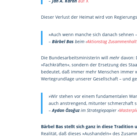
–
Jan A. Karon
auf X
Dieser Verlust der Heimat wird von Regierungs
»Auch wenn manche sich danach sehnen – so
–
Bärbel Bas
beim ›
Aktionstag Zusammenhalt i
Die Bundesarbeitsministerin will
mehr
davon: 
»Fachkräften«, sondern der Ersetzung des Staat
bedeutet, daß immer mehr Menschen immer we
Wertegrundlage unserer Gesellschaft – und g
»Wir stehen vor einem fundamentalen Wande
auch anstrengend, mitunter schmerzhaft 
–
Aydan Özoğuz
im Strategiepapier ›
Masterpla
Bärbel Bas stellt sich ganz in diese Tradition
Realität, daß dieses »Aushandeln« des Zusam