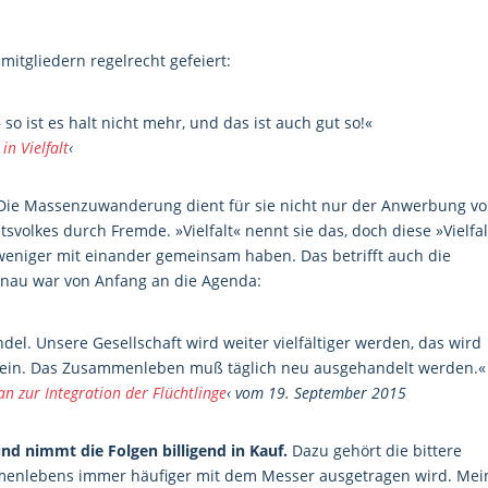
mitgliedern regelrecht gefeiert:
 ist es halt nicht mehr, und das ist auch gut so!«
n Vielfalt
‹
Die Massenzuwanderung dient für sie nicht nur der Anwerbung v
svolkes durch Fremde. »Vielfalt« nennt sie das, doch diese »Vielfal
niger mit einander gemeinsam haben. Das betrifft auch die
enau war von Anfang an die Agenda:
l. Unsere Gesellschaft wird weiter vielfältiger werden, das wird
sein. Das Zusammenleben muß täglich neu ausgehandelt werden.«
n zur Integration der Flüchtlinge
‹ vom 19. September 2015
 und nimmt die Folgen billigend in Kauf.
Dazu gehört die bittere
menlebens immer häufiger mit dem Messer ausgetragen wird. Mei