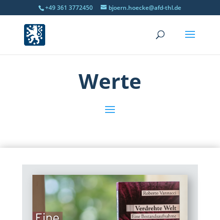
+49 361 3772450
bjoern.hoecke@afd-thl.de
Werte