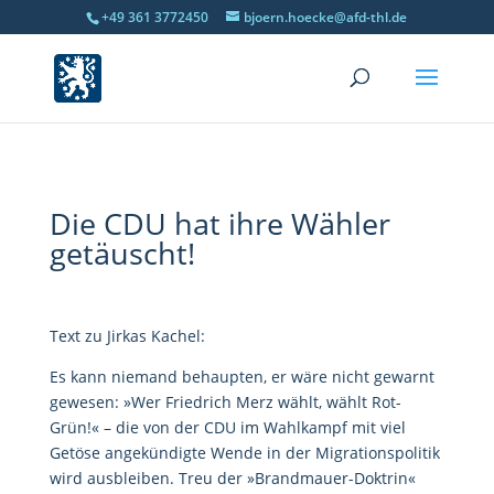
+49 361 3772450
bjoern.hoecke@afd-thl.de
Die CDU hat ihre Wähler
getäuscht!
Text zu Jirkas Kachel:
Es kann niemand behaupten, er wäre nicht gewarnt
gewesen: »Wer Friedrich Merz wählt, wählt Rot-
Grün!« – die von der CDU im Wahlkampf mit viel
Getöse angekündigte Wende in der Migrationspolitik
wird ausbleiben. Treu der »Brandmauer-Doktrin«