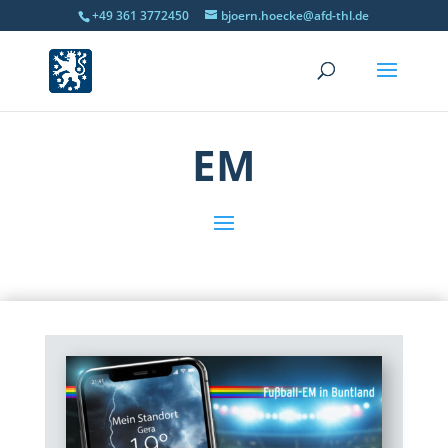
+49 361 3772450
bjoern.hoecke@afd-thl.de
EM