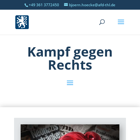
+49 361 3772450
bjoern.hoecke@afd-thl.de
Kampf gegen
Rechts