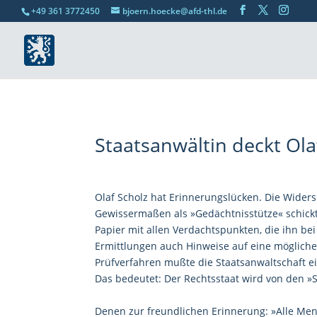
+49 361 3772450
bjoern.hoecke@afd-thl.de
Staatsanwältin deckt Ola
Olaf Scholz hat Erinnerungslücken. Die Widers
Gewissermaßen als »Gedächtnisstütze« schickt
Papier mit allen Verdachtspunkten, die ihn be
Ermittlungen auch Hinweise auf eine mögliche
Prüfverfahren mußte die Staatsanwaltschaft ein
Das bedeutet: Der Rechtsstaat wird von den »
Denen zur freundlichen Erinnerung: »Alle Mens